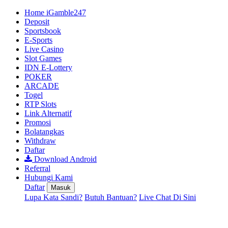
Home iGamble247
Deposit
Sportsbook
E-Sports
Live Casino
Slot Games
IDN E-Lottery
POKER
ARCADE
Togel
RTP Slots
Link Alternatif
Promosi
Bolatangkas
Withdraw
Daftar
Download Android
Referral
Hubungi Kami
Daftar
Masuk
Lupa Kata Sandi?
Butuh Bantuan?
Live Chat Di Sini