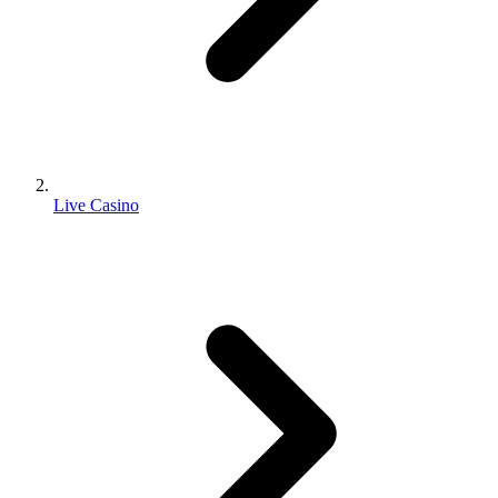
Live Casino