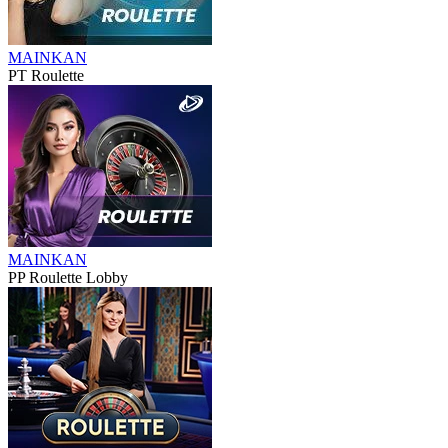
MAINKAN
PT Roulette
MAINKAN
PP Roulette Lobby