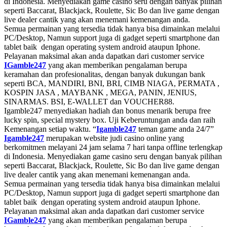
di Indonesia. Menyediakan game casino seru dengan banyak pilihan
seperti Baccarat, Blackjack, Roulette, Sic Bo dan live game dengan
live dealer cantik yang akan menemani kemenangan anda.
Semua permainan yang tersedia tidak hanya bisa dimainkan melalui
PC/Desktop, Namun support juga di gadget seperti smartphone dan
tablet baik dengan operating system android ataupun Iphone.
Pelayanan maksimal akan anda dapatkan dari customer service
IGamble247
yang akan memberikan pengalaman berupa
keramahan dan profesionalitas, dengan banyak dukungan bank
seperti BCA, MANDIRI, BNI, BRI, CIMB NIAGA, PERMATA ,
KOSPIN JASA , MAYBANK , MEGA, PANIN, JENIUS,
SINARMAS. BSI, E-WALLET dan VOUCHER88.
Igamble247 menyediakan hadiah dan bonus menarik berupa free
lucky spin, special mystery box. Uji Keberuntungan anda dan raih
Kemenangan setiap waktu. “
Igamble247
teman game anda 24/7”
Igamble247
merupakan website judi casino online yang
berkomitmen melayani 24 jam selama 7 hari tanpa offline terlengkap
di Indonesia. Menyediakan game casino seru dengan banyak pilihan
seperti Baccarat, Blackjack, Roulette, Sic Bo dan live game dengan
live dealer cantik yang akan menemani kemenangan anda.
Semua permainan yang tersedia tidak hanya bisa dimainkan melalui
PC/Desktop, Namun support juga di gadget seperti smartphone dan
tablet baik dengan operating system android ataupun Iphone.
Pelayanan maksimal akan anda dapatkan dari customer service
IGamble247
yang akan memberikan pengalaman berupa