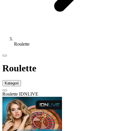
Roulette
Roulette
Kategori
Roulette IDNLIVE