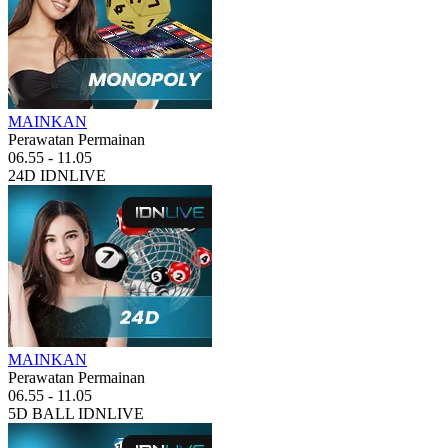
MAINKAN
Perawatan Permainan
06.55 - 11.05
24D IDNLIVE
MAINKAN
Perawatan Permainan
06.55 - 11.05
5D BALL IDNLIVE