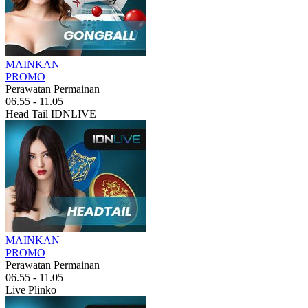
MAINKAN
PROMO
Perawatan Permainan
06.55 - 11.05
Head Tail IDNLIVE
MAINKAN
PROMO
Perawatan Permainan
06.55 - 11.05
Live Plinko