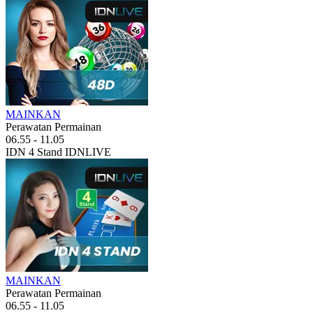
MAINKAN
Perawatan Permainan
06.55 - 11.05
IDN 4 Stand IDNLIVE
MAINKAN
Perawatan Permainan
06.55 - 11.05