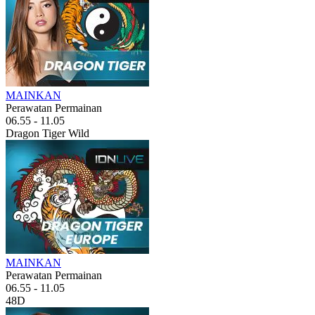
MAINKAN
Perawatan Permainan
06.55 - 11.05
Dragon Tiger Wild
MAINKAN
Perawatan Permainan
06.55 - 11.05
48D