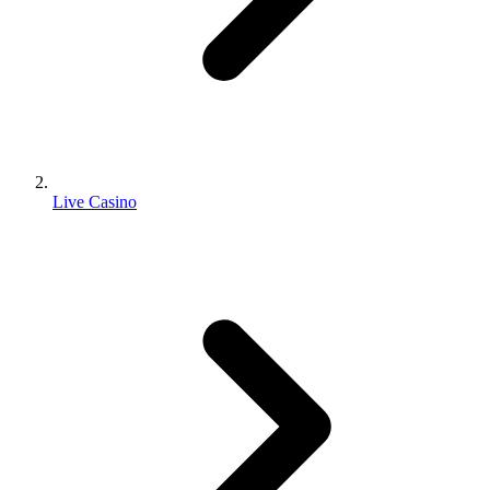
Live Casino