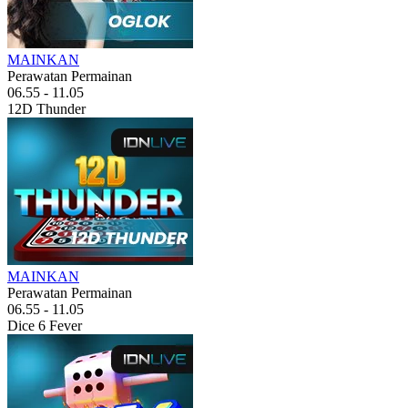
MAINKAN
Perawatan Permainan
06.55 - 11.05
12D Thunder
MAINKAN
Perawatan Permainan
06.55 - 11.05
Dice 6 Fever