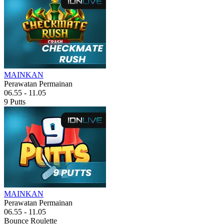
MAINKAN
Perawatan Permainan
06.55 - 11.05
9 Putts
MAINKAN
Perawatan Permainan
06.55 - 11.05
Bounce Roulette