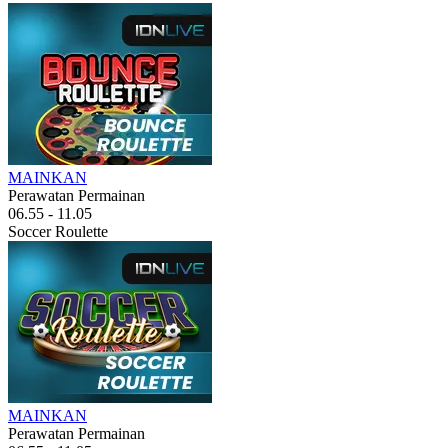
MAINKAN
Perawatan Permainan
06.55 - 11.05
Soccer Roulette
MAINKAN
Perawatan Permainan