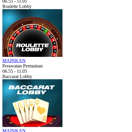
06.55 - 11.05
Roulette Lobby
MAINKAN
Perawatan Permainan
06.55 - 11.05
Baccarat Lobby
MAINKAN