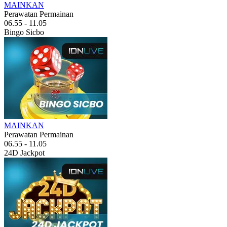
MAINKAN
Perawatan Permainan
06.55 - 11.05
Bingo Sicbo
MAINKAN
Perawatan Permainan
06.55 - 11.05
24D Jackpot