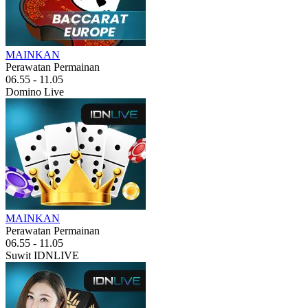
MAINKAN
Perawatan Permainan
06.55 - 11.05
Domino Live
MAINKAN
Perawatan Permainan
06.55 - 11.05
Suwit IDNLIVE