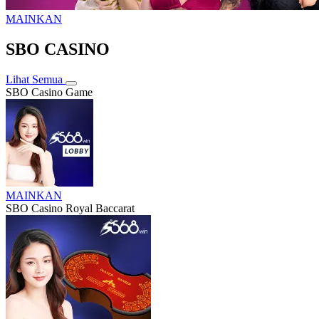
MAINKAN
SBO CASINO
Lihat Semua
SBO Casino Game
MAINKAN
SBO Casino Royal Baccarat