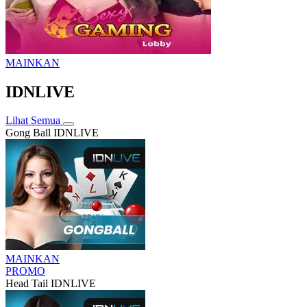
MAINKAN
IDNLIVE
Lihat Semua
Gong Ball IDNLIVE
MAINKAN
PROMO
Head Tail IDNLIVE