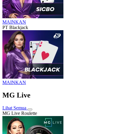
MAINKAN
PT Blackjack
MAINKAN
MG Live
Lihat Semua
MG Live Roulette