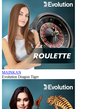
MAINKAN
Evolution Dragon Tiger