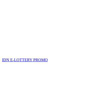
IDN E-LOTTERY
PROMO